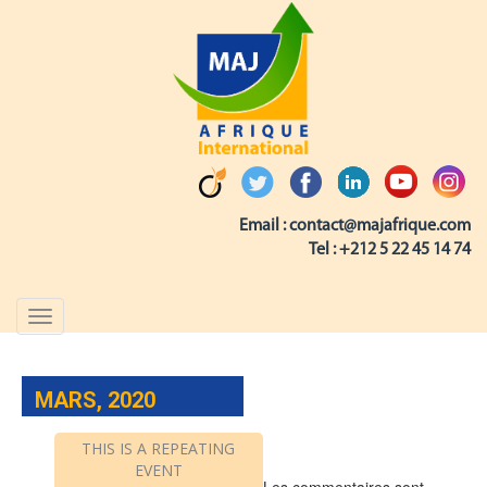
Email :
contact@majafrique.com
Tel :
+212 5 22 45 14 74
Toggle
navigation
MARS, 2020
THIS IS A REPEATING
EVENT