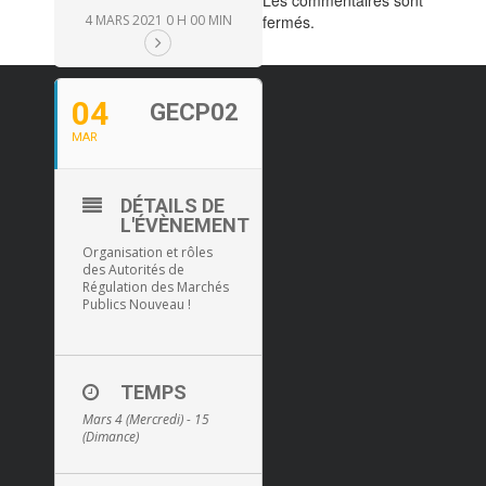
Les commentaires sont
4 MARS 2021 0 H 00 MIN
fermés.
04
GECP02
MAR
DÉTAILS DE
L'ÉVÈNEMENT
Organisation et rôles
des Autorités de
Régulation des Marchés
Publics Nouveau !
TEMPS
Mars 4 (Mercredi) - 15
(Dimance)