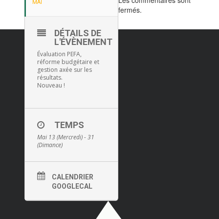
Les commentaires sont
MAI
fermés.
DÉTAILS DE
L'ÉVÈNEMENT
Évaluation PEFA,
réforme budgétaire et
gestion axée sur les
résultats.
Nouveau !
TEMPS
Mai 13 (Mercredi) - 31
(Dimance)
CALENDRIER
GOOGLECAL