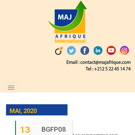
Email :
contact@majafrique.com
Tel :
+212 5 22 45 14 74
Toggle
navigation
MAI, 2020
13
BGFP08