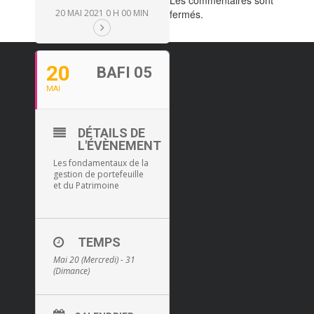
Les commentaires sont
20 MAI 2021 0 H 00 MIN
fermés.
20
BAFI 05
MAI
DÉTAILS DE
L'ÉVÈNEMENT
Les fondamentaux de la
gestion de portefeuille
et du Patrimoine
TEMPS
Mai 20 (Mercredi) - 31
(Dimance)