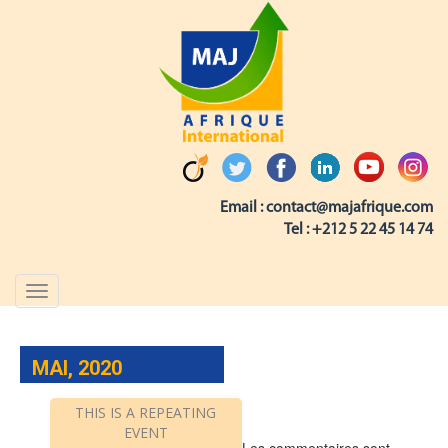
Email :
contact@majafrique.com
Tel :
+212 5 22 45 14 74
Toggle
navigation
MAI, 2020
THIS IS A REPEATING
EVENT