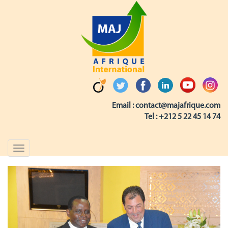
Email :
contact@majafrique.com
Tel :
+212 5 22 45 14 74
Toggle
navigation