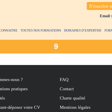
S'inscrire 
Email 
CONNAITRE
TOUTES NOS FORMATIONS
DOMAINES D’EXPERTISE
FOR
9
mmes-nous ?
FAQ
tions pratiques
Contact
tés
Charte qualité
tant-déposez votre CV
Mentions légales