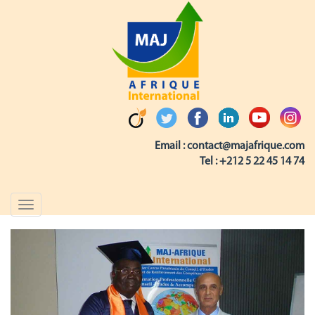
Email :
contact@majafrique.com
Tel :
+212 5 22 45 14 74
Toggle
navigation