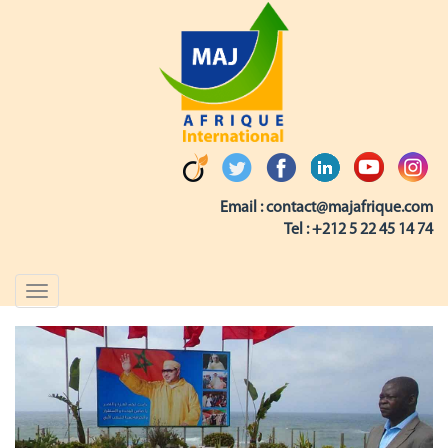
Email :
contact@majafrique.com
Tel :
+212 5 22 45 14 74
Toggle
navigation