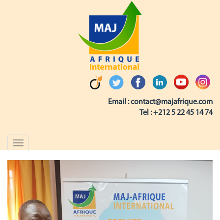
Email :
contact@majafrique.com
Tel :
+212 5 22 45 14 74
Toggle
navigation