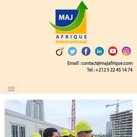
Email :
contact@majafrique.com
Tel :
+212 5 22 45 14 74
Toggle
navigation