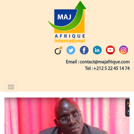
Email :
contact@majafrique.com
Tel :
+212 5 22 45 14 74
Toggle
navigation