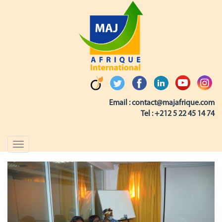
Email :
contact@majafrique.com
Tel :
+212 5 22 45 14 74
Toggle
navigation