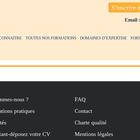
S'inscrire 
Email 
CONNAITRE
TOUTES NOS FORMATIONS
DOMAINES D’EXPERTISE
FOR
mmes-nous ?
FAQ
tions pratiques
Contact
tés
Charte qualité
tant-déposez votre CV
Mentions légales