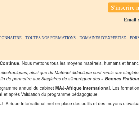
S'inscrire 
Email 
CONNAITRE
TOUTES NOS FORMATIONS
DOMAINES D’EXPERTISE
FOR
 Continue
. Nous mettons tous les moyens matériels, humains et financie
lectroniques, ainsi que du Matériel didactique sont remis aux stagiair
afin de permettre aux Stagiaires de s’imprégner des «
Bonnes Pratiqu
programme annuel du cabinet
MAJ-Afrique International
. Les formatio
al
et après Validation du programme pédagogique.
- Afrique International met en place des outils et des moyens d’évalua