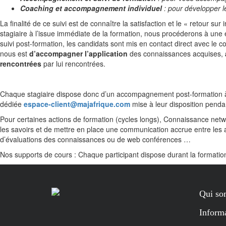
Coaching et accompagnement individuel
: pour développer 
La finalité de ce suivi est de connaître la satisfaction et le « retour su
stagiaire à l’issue immédiate de la formation, nous procéderons à une é
suivi post-formation, les candidats sont mis en contact direct avec le c
nous est
d’accompagner l’application
des connaissances acquises,
rencontrées
par lui rencontrées.
Chaque stagiaire dispose donc d’un accompagnement post-formation à 
dédiée
espace-client@majafrique.com
mise à leur disposition pendan
Pour certaines actions de formation (cycles longs), Connaissance net
les savoirs et de mettre en place une communication accrue entre les a
d’évaluations des connaissances ou de web conférences …
Nos supports de cours : Chaque participant dispose durant la formation
Qui so
Informa