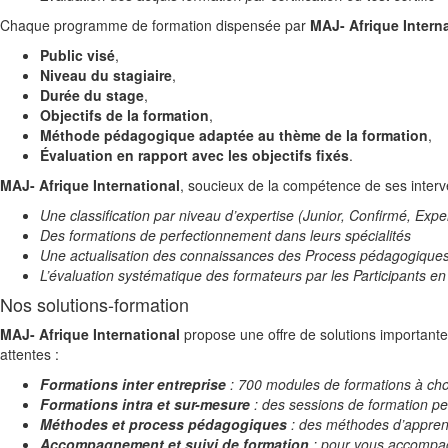
Chaque programme de formation dispensée par
MAJ- Afrique Intern
Public visé
,
Niveau du stagiaire
,
Durée du stage
,
Objectifs de la formation
,
Méthode pédagogique adaptée au thème de la formation
,
Évaluation en rapport avec les objectifs fixés
.
MAJ- Afrique International
, soucieux de la compétence de ses interve
Une classification par niveau d’expertise (Junior, Confirmé, Expe
Des formations de perfectionnement dans leurs spécialités
Une actualisation des connaissances des Process pédagogique
L’évaluation systématique des formateurs par les Participants en 
Nos solutions-formation
MAJ- Afrique International
propose une offre de solutions important
attentes :
Formations inter entreprise
: 700 modules de formations à cho
Formations intra et sur-mesure
: des sessions de formation pe
Méthodes et process pédagogiques
: des méthodes d’apprent
Accompagnement et suivi de formation
: pour vous accompag