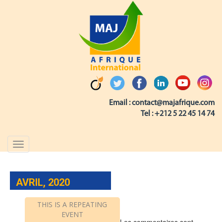
Email :
contact@majafrique.com
Tel :
+212 5 22 45 14 74
Toggle
navigation
AVRIL, 2020
THIS IS A REPEATING
EVENT