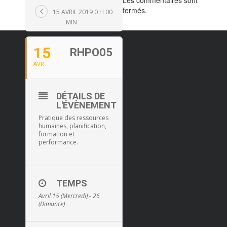
Les commentaires sont
fermés.
15 AVRIL 2019 0 H 00
MIN
15
RHPO05
AVR
DÉTAILS DE
L'ÉVÈNEMENT
Pratique des ressources
humaines, planification,
formation et
performance.
TEMPS
Avril 15 (Mercredi) - 26
(Dimance)