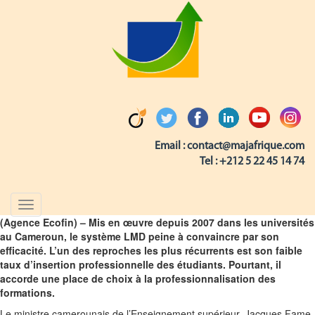
Email :
contact@majafrique.com
Tel :
+212 5 22 45 14 74
Toggle
navigation
(Agence Ecofin) – Mis en œuvre depuis 2007 dans les universités
au Cameroun, le système LMD peine à convaincre par son
efficacité. L’un des reproches les plus récurrents est son faible
taux d’insertion professionnelle des étudiants. Pourtant, il
accorde une place de choix à la professionnalisation des
formations.
Le ministre camerounais de l’Enseignement supérieur, Jacques Fame