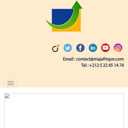
Email :
contact@majafrique.com
Tel :
+212 5 22 45 14 74
Toggle
navigation