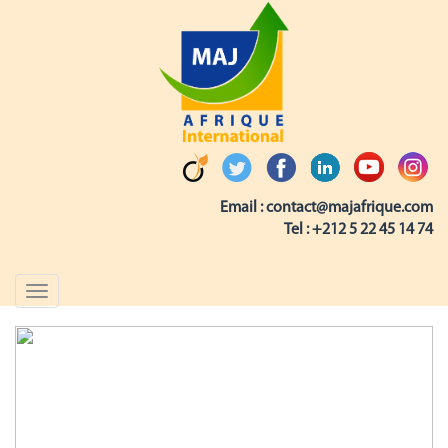
Email :
contact@majafrique.com
Tel :
+212 5 22 45 14 74
Toggle
navigation