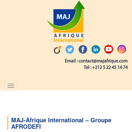
Email :
contact@majafrique.com
Tel :
+212 5 22 45 14 74
Toggle
navigation
MAJ-Afrique International – Groupe
AFRODEFI