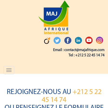
Email :
contact@majafrique.com
Tel :
+212 5 22 45 14 74
Toggle
navigation
REJOIGNEZ-NOUS AU
+212 5 22
45 14 74