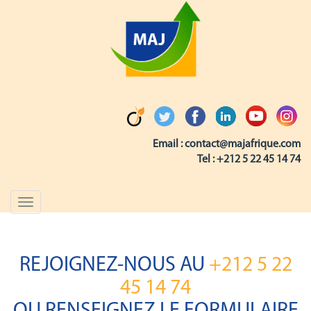
Email :
contact@majafrique.com
Tel :
+212 5 22 45 14 74
Toggle
navigation
REJOIGNEZ-NOUS AU
+212 5 22
45 14 74