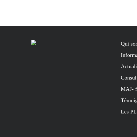
Qui so
Informa
Actuali
Consul
MAJ- f
Témoig
Les PL