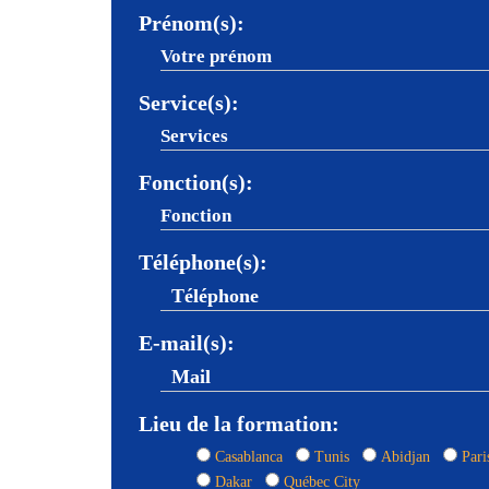
Prénom(s):
Service(s):
Fonction(s):
Téléphone(s):
E-mail(s):
Lieu de la formation:
Casablanca
Tunis
Abidjan
Pari
Dakar
Québec City