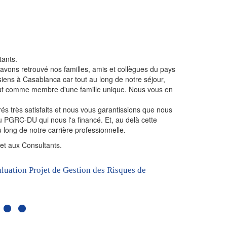
tants.
«S
vons retrouvé nos familles, amis et collègues du pays
Re
iens à Casablanca car tout au long de notre séjour,
SA
tout comme membre d'une famille unique. Nous vous en
Qu
D
és très satisfaits et nous vous garantissions que nous
In
u PGRC-DU qui nous l'a financé. Et, au delà cette
 long de notre carrière professionnelle.
 et aux Consultants.
luation Projet de Gestion des Risques de