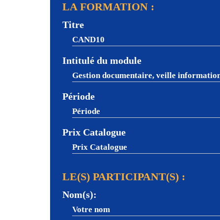
LA FORMATION :
Titre
Intitulé du module
Période
Prix Catalogue
LE(S) PARTICIPANT(S) :
Nom(s):