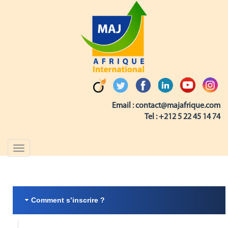
Email :
contact@majafrique.com
Tel :
+212 5 22 45 14 74
Toggle
navigation
Comment s’inscrire ?